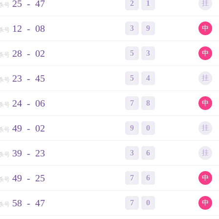
25 - 47
2
1
挂
杀号
12 - 08
3
9
中
杀号
28 - 02
5
3
中
杀号
23 - 45
5
4
挂
杀号
24 - 06
7
8
中
杀号
49 - 02
9
0
挂
杀号
39 - 23
3
6
挂
杀号
49 - 25
7
6
中
杀号
58 - 47
7
0
中
杀号