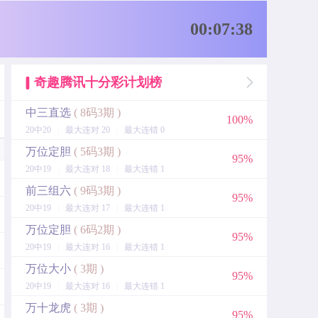
00:07:38
奇趣腾讯十分彩计划榜
中三直选
( 8码3期 )
100%
20中20
|
最大连对 20
|
最大连错 0
万位定胆
( 5码3期 )
95%
20中19
|
最大连对 18
|
最大连错 1
前三组六
( 9码3期 )
95%
20中19
|
最大连对 17
|
最大连错 1
万位定胆
( 6码2期 )
95%
20中19
|
最大连对 16
|
最大连错 1
万位大小
( 3期 )
95%
20中19
|
最大连对 16
|
最大连错 1
万十龙虎
( 3期 )
95%