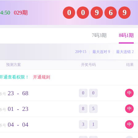
0
0
9
6
9
04:50
029期
7码3期
8码1期
20中15
|
最大连对 9
|
最大连错 2
预测方案
开奖号码
结果
开通查看权限！
开通规则
23 - 68
0
0
中
杀号
01 - 23
8
5
中
杀号
04 - 04
3
1
中
杀号