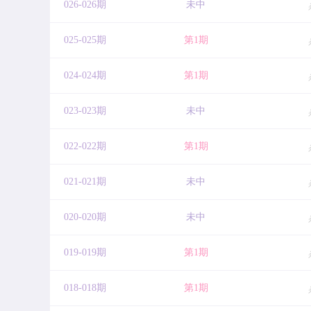
026-026期
未中
025-025期
第1期
024-024期
第1期
023-023期
未中
022-022期
第1期
021-021期
未中
020-020期
未中
019-019期
第1期
018-018期
第1期