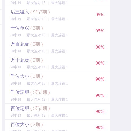
20中19
|
最大连对 15
|
最大连错 1
后三组六
( 9码3期 )
95%
20中19
|
最大连对 10
|
最大连错 1
十位单双
( 3期 )
95%
20中19
|
最大连对 10
|
最大连错 1
万百龙虎
( 3期 )
90%
20中18
|
最大连对 16
|
最大连错 1
万千龙虎
( 3期 )
90%
20中18
|
最大连对 14
|
最大连错 1
千位大小
( 3期 )
90%
20中18
|
最大连对 13
|
最大连错 1
千位定胆
( 5码3期 )
90%
20中18
|
最大连对 12
|
最大连错 1
百位定胆
( 5码3期 )
90%
20中18
|
最大连对 12
|
最大连错 1
百位大小
( 3期 )
90%