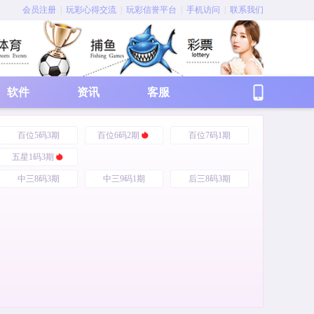
会员注册
|
玩彩心得交流
|
玩彩信誉平台
|
手机访问
|
联系我们
软件
资讯
客服
百位5码3期
百位6码2期
百位7码1期
五星1码3期
中三8码3期
中三9码1期
后三8码3期