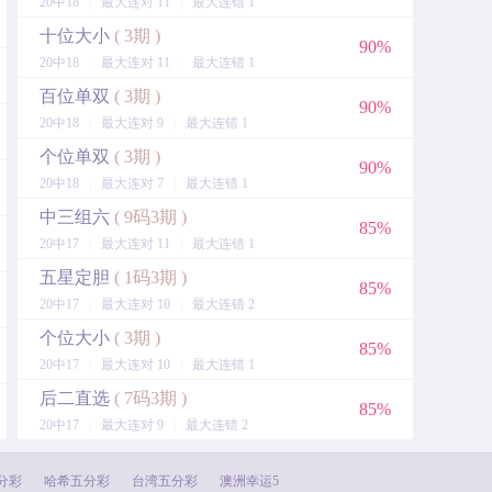
20中18
|
最大连对 11
|
最大连错 1
十位大小
( 3期 )
90%
20中18
|
最大连对 11
|
最大连错 1
百位单双
( 3期 )
90%
20中18
|
最大连对 9
|
最大连错 1
个位单双
( 3期 )
90%
20中18
|
最大连对 7
|
最大连错 1
中三组六
( 9码3期 )
85%
20中17
|
最大连对 11
|
最大连错 1
五星定胆
( 1码3期 )
85%
20中17
|
最大连对 10
|
最大连错 2
个位大小
( 3期 )
85%
20中17
|
最大连对 10
|
最大连错 1
后二直选
( 7码3期 )
85%
20中17
|
最大连对 9
|
最大连错 2
分彩
哈希五分彩
台湾五分彩
澳洲幸运5