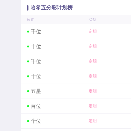
哈希五分彩计划榜
位置
类型
千位
定胆
十位
定胆
千位
定胆
十位
定胆
五星
定胆
百位
定胆
个位
定胆