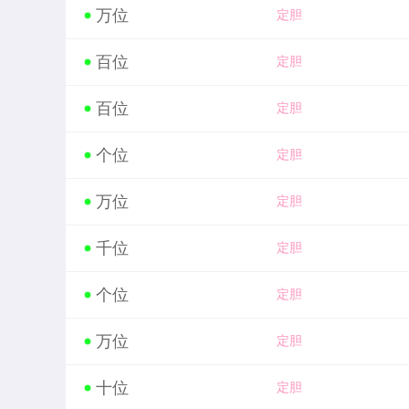
万位
定胆
百位
定胆
百位
定胆
个位
定胆
万位
定胆
千位
定胆
个位
定胆
万位
定胆
十位
定胆