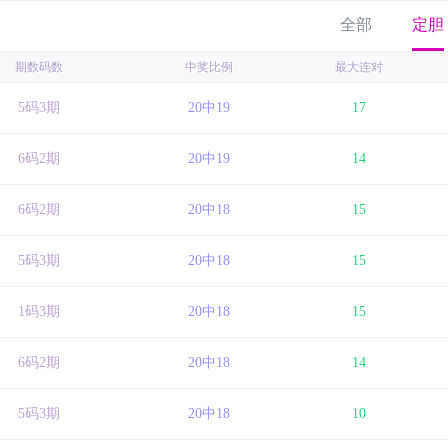
全部
定胆
期数码数
中奖比例
最大连对
5码3期
20中19
17
6码2期
20中19
14
6码2期
20中18
15
5码3期
20中18
15
1码3期
20中18
15
6码2期
20中18
14
5码3期
20中18
10